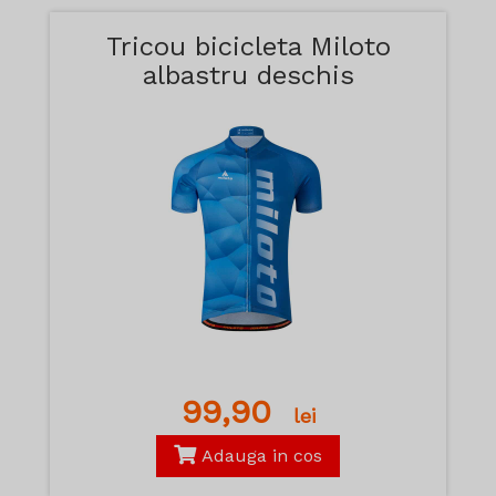
Tricou bicicleta Miloto
albastru deschis
99,90
lei
Adauga in cos