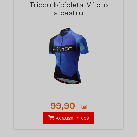
Tricou bicicleta Miloto
albastru
99,90
lei
Adauga in cos