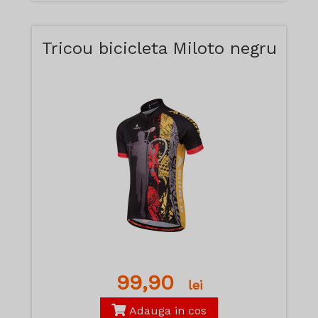
Tricou bicicleta Miloto negru
99,90
lei
Adauga in cos