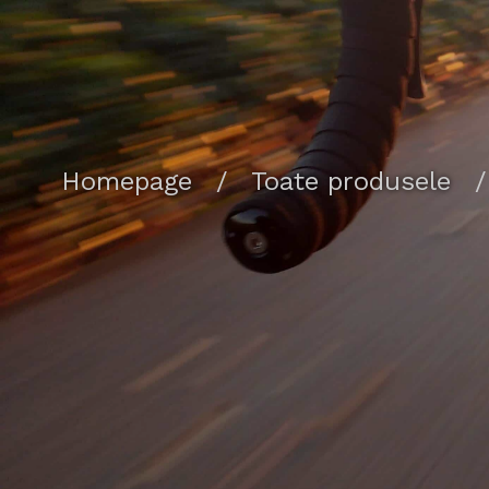
Homepage
/
Toate produsele
/