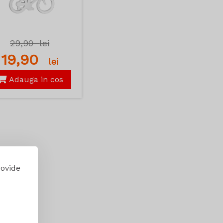
29,90
lei
19,90
lei
Adauga in cos
rovide