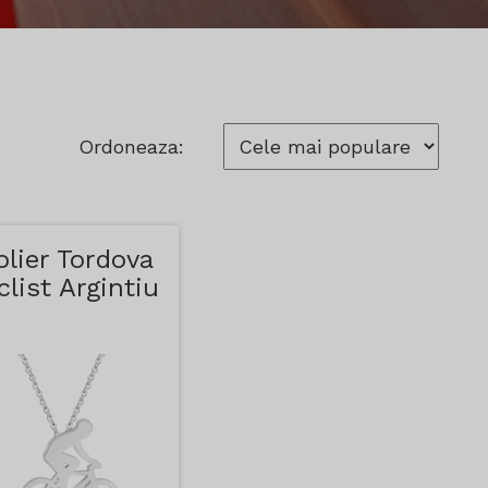
Ordoneaza:
olier Tordova
clist Argintiu