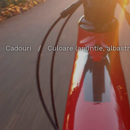
Cadouri
/
Culoare (argintie, albastr