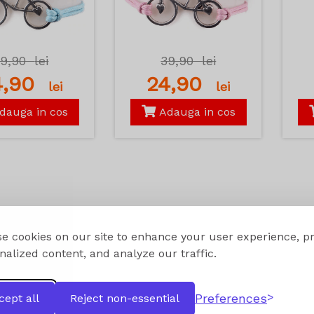
39,90
lei
39,90
lei
4,90
24,90
lei
lei
dauga in cos
Adauga in cos
e cookies on our site to enhance your user experience, p
nalized content, and analyze our traffic.
Preferences
cept all
Reject non-essential