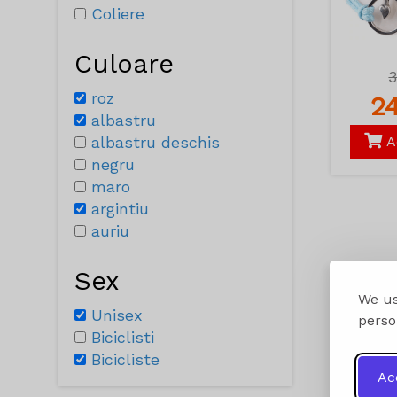
Coliere
Culoare
roz
2
albastru
albastru deschis
A
negru
maro
argintiu
auriu
Sex
We us
Unisex
perso
Biciclisti
Bicicliste
Ac