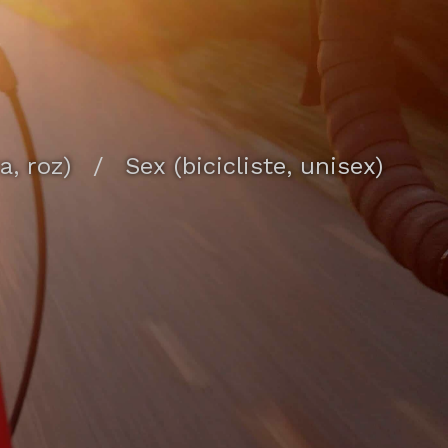
a, roz)
/
Sex (bicicliste, unisex)