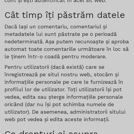
cont și ești autentificat în acel sit web.
Cât timp îți păstrăm datele
Dacă lași un comentariu, comentariul și
metadatele lui sunt păstrate pe o perioadă
nedeterminată. Așa putem recunoaște și aproba
automat toate comentariile următoare în loc să
le ținem într-o coadă pentru moderare.
Pentru utilizatorii (dacă există) care se
înregistrează pe situl nostru web, stocăm și
informațiile personale pe care le furnizează în
profilul lor de utilizator. Toți utilizatorii își pot
vedea, edita sau șterge informațiile personale
oricând (dar nu își pot schimba numele de
utilizator). De asemenea, administratorii sitului
web pot vedea și edita aceste informații.
Ce drepturi ai asupra