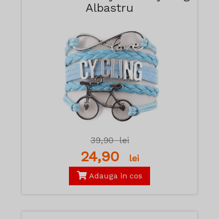
Albastru
39,90
lei
24,90
lei
Adauga in cos