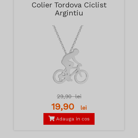
Colier Tordova Ciclist
Argintiu
29,90
lei
19,90
lei
Adauga in cos