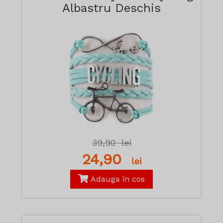
Albastru Deschis
39,90
lei
24,90
lei
Adauga in cos