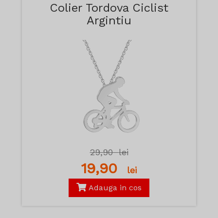
Colier Tordova Ciclist
Argintiu
29,90
lei
19,90
lei
Adauga in cos