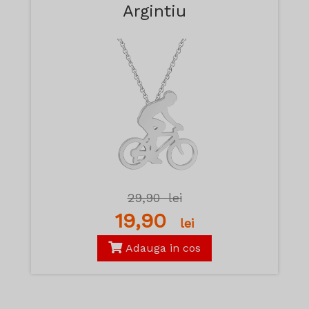
Argintiu
29,90
lei
19,90
lei
Adauga in cos