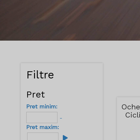
Filtre
Pret
Oche
Pret minim:
Cicl
-
Pret maxim: