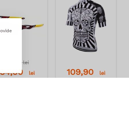
rovide
49,90
lei
34,90
109,90
lei
lei
Adauga in cos
Adauga in cos