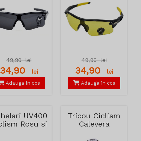
49,90
lei
49,90
lei
34,90
34,90
lei
lei
Adauga in cos
Adauga in cos
helari UV400
Tricou Ciclism
clism Rosu si
Calevera
Galben
Kemaloce