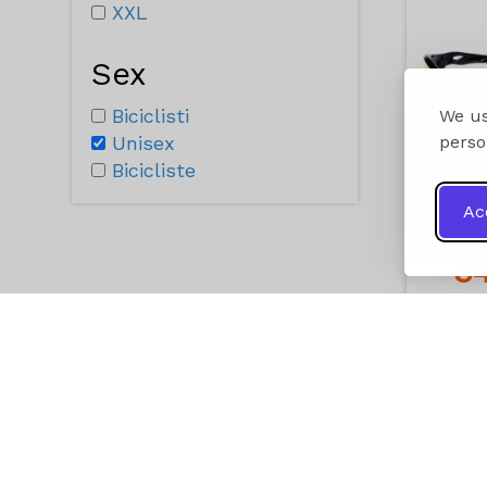
XXL
Sex
Biciclisti
We us
Unisex
perso
Bicicliste
Ac
3
A