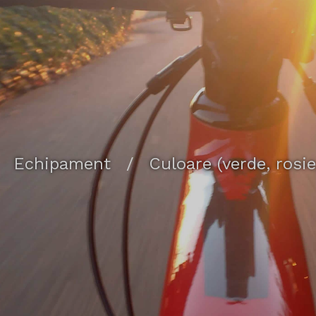
Echipament
/
Culoare (verde, rosie