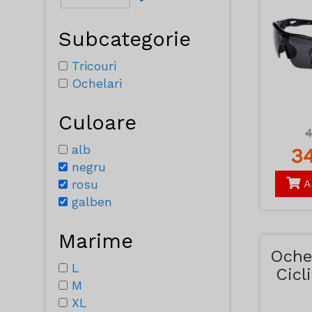
Subcategorie
Tricouri
Ochelari
Culoare
alb
3
negru
rosu
A
galben
Marime
Oche
L
Cicl
M
s
XL