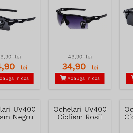
49,90
lei
49,90
lei
4,90
34,90
lei
lei
dauga in cos
Adauga in cos
lari UV400
Ochelari UV400
Oc
ism Negru
Ciclism Rosii
Ci
i Rosu