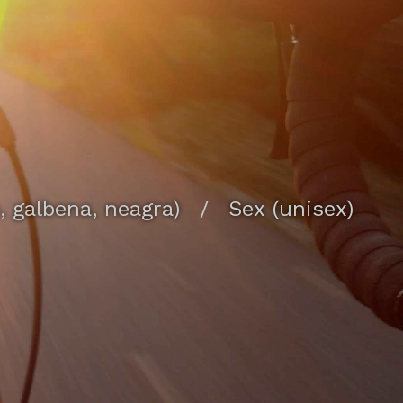
, galbena, neagra)
/
Sex (unisex)