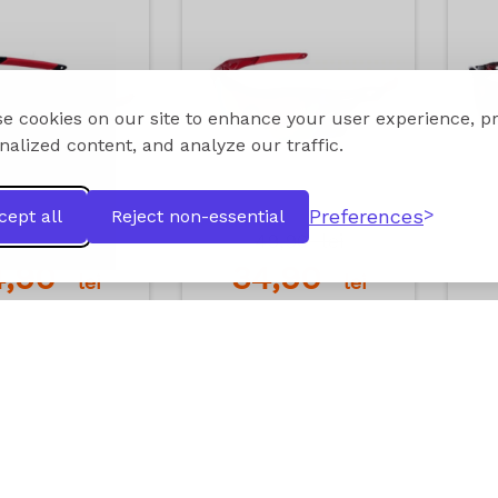
e cookies on our site to enhance your user experience, p
nalized content, and analyze our traffic.
Preferences
cept all
Reject non-essential
49,90
lei
49,90
lei
4,90
34,90
lei
lei
dauga in cos
Adauga in cos