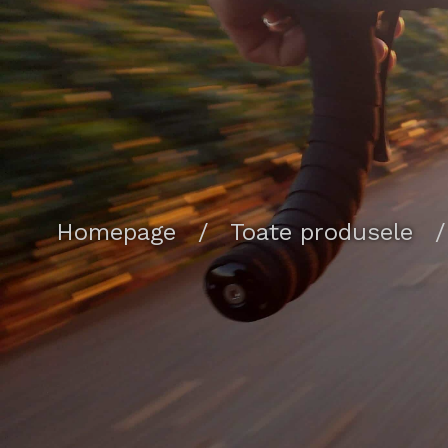
Homepage
/
Toate produsele
/