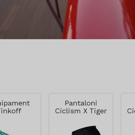
hipament
Pantaloni
Tinkoff
Ciclism X Tiger
Ci
Albastru si
Rosu