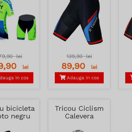
79,90
lei
139,90
lei
89,90
89,90
lei
lei
dauga in cos
Adauga in cos
u bicicleta
Tricou Ciclism
oto negru
Calevera
Kemaloce