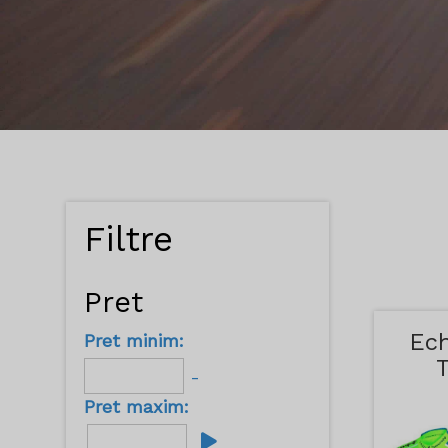
Filtre
Pret
Ec
Pret minim:
-
Pret maxim: