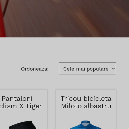
Ordoneaza:
Pantaloni
Tricou bicicleta
clism X Tiger
Miloto albastru
Rosii
deschis