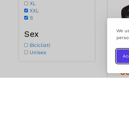
XL
XXL
S
We us
Sex
perso
Biciclisti
Unisex
Ac
9
A