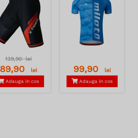
139,90
lei
89,90
99,90
lei
lei
Adauga in cos
Adauga in cos