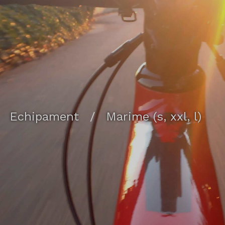
Echipament
/
Marime (s, xxl, l)