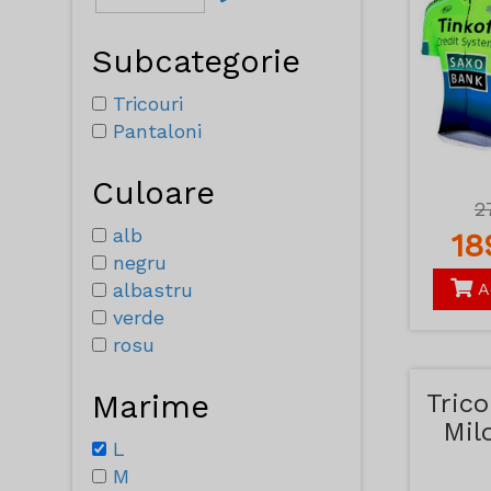
Subcategorie
Tricouri
Pantaloni
Culoare
2
alb
1
negru
albastru
A
verde
rosu
Marime
Trico
Mil
L
M