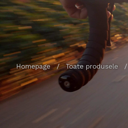
Homepage
/
Toate produsele
/