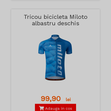
Tricou bicicleta Miloto
albastru deschis
99,90
lei
Adauga in cos