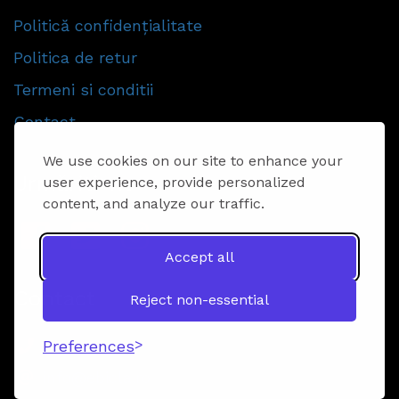
Politică confidențialitate
Politica de retur
Termeni si conditii
Contact
We use cookies on our site to enhance your
Urmăriti-ne
user experience, provide personalized
content, and analyze our traffic.
Accept all
Contact
Reject non-essential
Preferences
0721095710
info@ebicla.ro