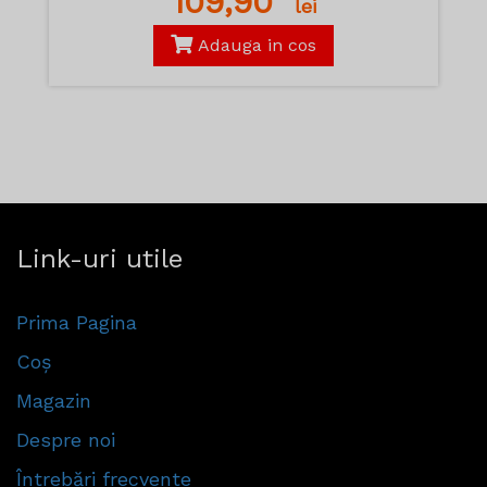
109,90
lei
Adauga in cos
Link-uri utile
Prima Pagina
Coș
Magazin
Despre noi
Întrebări frecvente