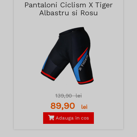
Pantaloni Ciclism X Tiger
Albastru si Rosu
139,90
lei
89,90
lei
Adauga in cos