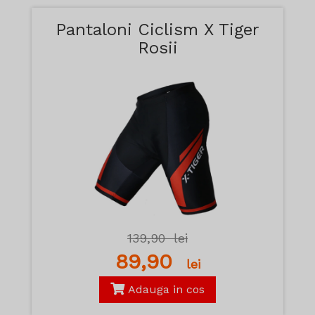
Pantaloni Ciclism X Tiger
Rosii
139,90
lei
89,90
lei
Adauga in cos