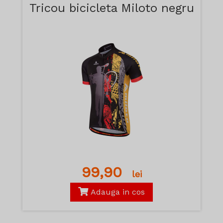
Tricou bicicleta Miloto negru
99,90
lei
Adauga in cos