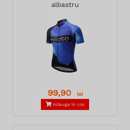
albastru
99,90
lei
Adauga in cos