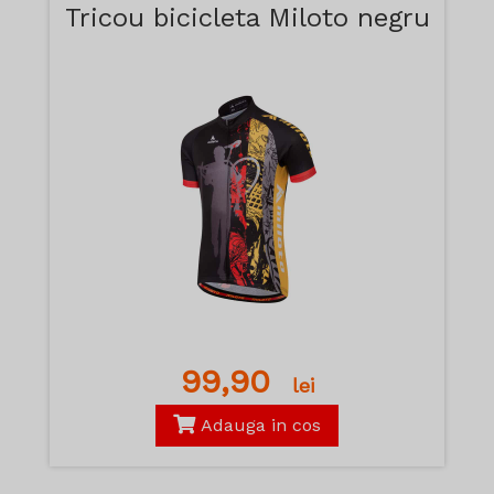
Tricou bicicleta Miloto negru
99,90
lei
Adauga in cos