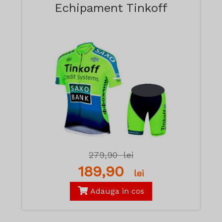
Echipament Tinkoff
279,90
lei
189,90
lei
Adauga in cos