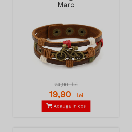
Maro
24,90
lei
19,90
lei
Adauga in cos