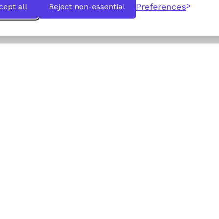
Preferences
cept all
Reject non-essential