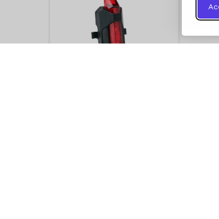
Ac
49,90
lei
29,90
lei
Link-uri utile