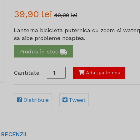
39,90
lei
49,90
lei
Lanterna bicicleta puternica cu zoom si waterpr
sa aibe probleme noaptea.
Produs in stoc
Cantitate
Adauga in cos
Distribuie
Tweet
RECENZII