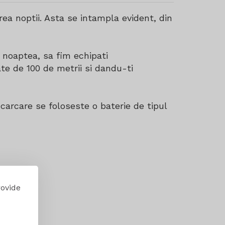
rea noptii. Asta se intampla evident, din
i
noaptea, sa fim echipati
e de 100 de metrii si dandu-ti
ncarcare se foloseste o baterie de tipul
rovide