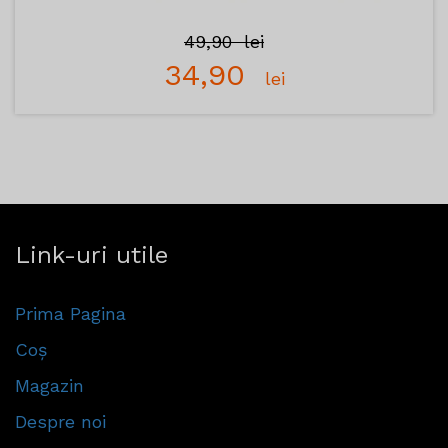
49,90
lei
34,90
lei
Link-uri utile
Prima Pagina
Coș
Magazin
Despre noi