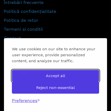
Întrebări frecvente
Politică confidențialitate
Politica de retur
Termeni si conditii
Contact
We use cookies on our site to enhance your
Urmăriti-ne
user experience, provide personalized
content, and analyze our traffic.
Accept all
Contact
Reject non-essential
Preferences
0721095710
info@ebicla.ro