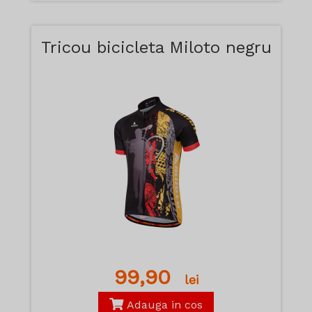
Tricou bicicleta Miloto negru
99,90
lei
Adauga in cos