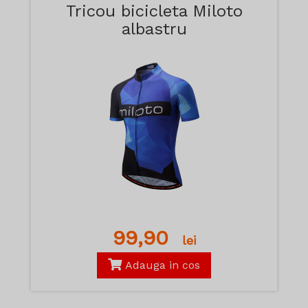
Tricou bicicleta Miloto
albastru
99,90
lei
Adauga in cos