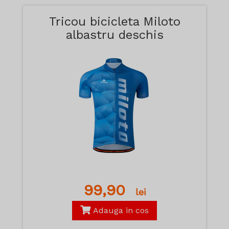
Tricou bicicleta Miloto
albastru deschis
99,90
lei
Adauga in cos