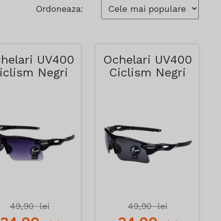
Ordoneaza:
helari UV400
Ochelari UV400
iclism Negri
Ciclism Negri
49,90
lei
49,90
lei