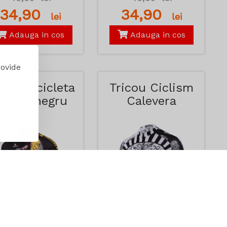
34,90
34,90
lei
lei
Adauga in cos
Adauga in cos
rovide
icou bicicleta
Tricou Ciclism
iloto negru
Calevera
Kemaloce