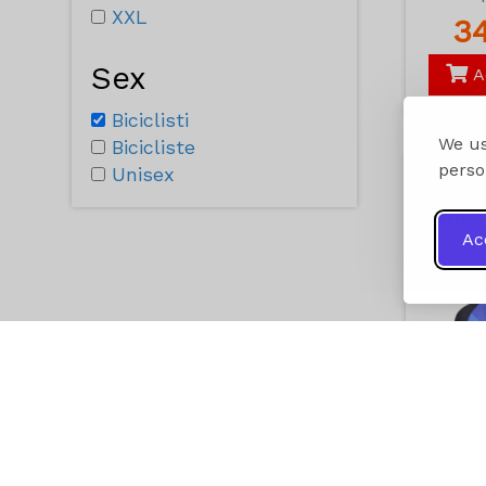
XXL
3
Sex
A
Biciclisti
We us
Bicicliste
perso
Unisex
Trico
Milo
Ac