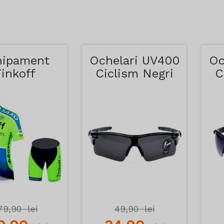
hipament
Ochelari UV400
Oc
Tinkoff
Ciclism Negri
C
79,90
lei
49,90
lei