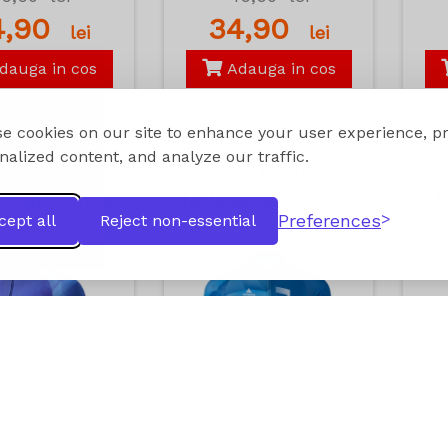
4,90
34,90
lei
lei
dauga in cos
Adauga in cos
e cookies on our site to enhance your user experience, p
nalized content, and analyze our traffic.
u bicicleta
Tricou bicicleta
Tr
to albastru
Miloto albastru
M
Preferences
cept all
Reject non-essential
deschis