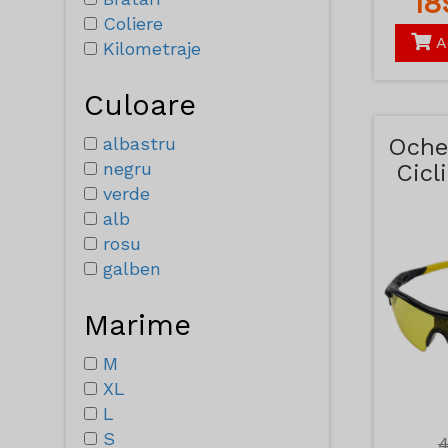
1
Coliere
A
Kilometraje
Culoare
albastru
Oche
negru
Cicl
verde
cu
alb
rosu
galben
Marime
M
XL
L
S