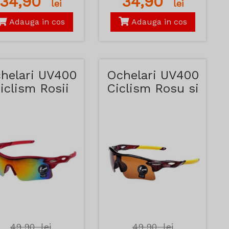
34,90
34,90
lei
lei
Adauga in cos
Adauga in cos
helari UV400
Ochelari UV400
iclism Rosii
Ciclism Rosu si
Galben
49,90
lei
49,90
lei