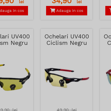
89,90
34,90
lei
lei
dauga in cos
Adauga in cos
lari UV400
Ochelari UV400
Oc
ism Negru
Ciclism Negru
C
 Galben
si Rosu
49,90
lei
49,90
lei