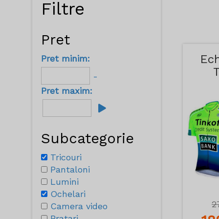
Filtre
Pret
Ec
Pret minim:
-
Pret maxim:
Subcategorie
Tricouri
Pantaloni
Lumini
Ochelari
2
Camera video
Bratari