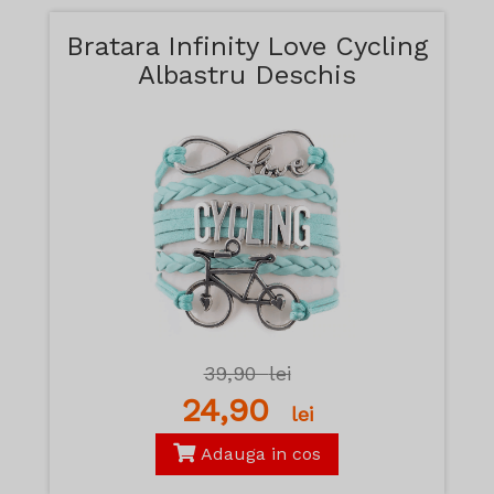
Bratara Infinity Love Cycling
Albastru Deschis
39,90
lei
24,90
lei
Adauga in cos