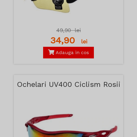
49,90
lei
34,90
lei
Adauga in cos
Ochelari UV400 Ciclism Rosii