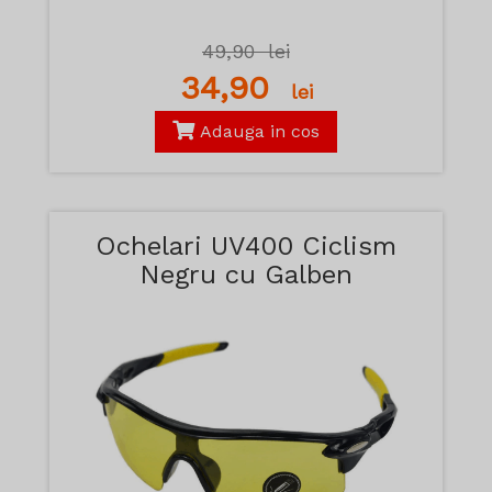
49,90
lei
34,90
lei
Adauga in cos
Ochelari UV400 Ciclism
Negru cu Galben