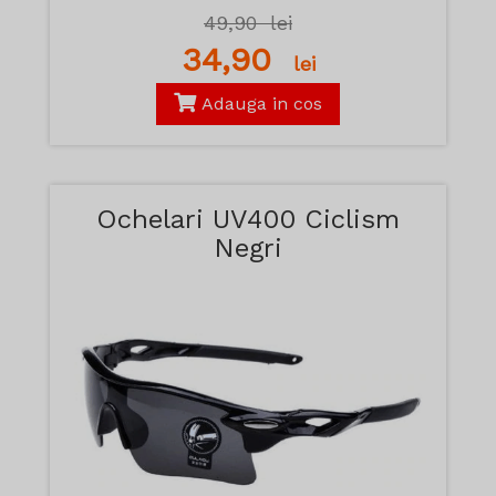
49,90
lei
34,90
lei
Adauga in cos
Ochelari UV400 Ciclism
Negri