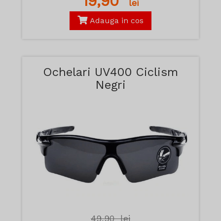
19,90
lei
Adauga in cos
Ochelari UV400 Ciclism
Negri
49,90
lei