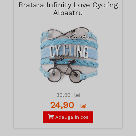
Bratara Infinity Love Cycling
Albastru
39,90
lei
24,90
lei
Adauga in cos