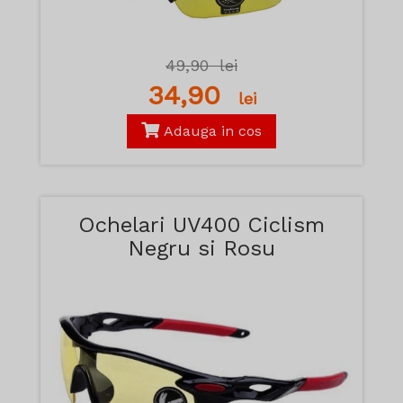
49,90
lei
34,90
lei
Adauga in cos
Ochelari UV400 Ciclism
Negru si Rosu