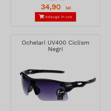
34,90
lei
Adauga in cos
Ochelari UV400 Ciclism
Negri