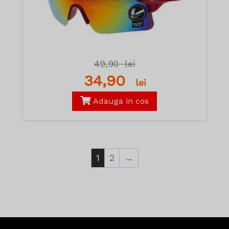
49,90
lei
34,90
lei
Adauga in cos
1
2
→