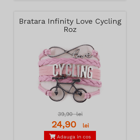
Bratara Infinity Love Cycling
Roz
39,90
lei
24,90
lei
Adauga in cos