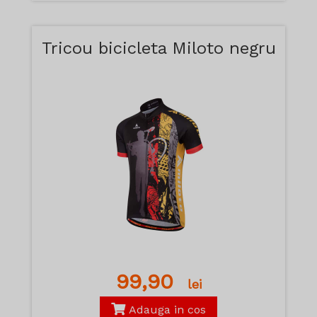
Tricou bicicleta Miloto negru
99,90
lei
Adauga in cos