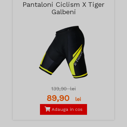
Pantaloni Ciclism X Tiger
Galbeni
139,90
lei
89,90
lei
Adauga in cos