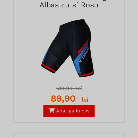
Albastru si Rosu
139,90
lei
89,90
lei
Adauga in cos