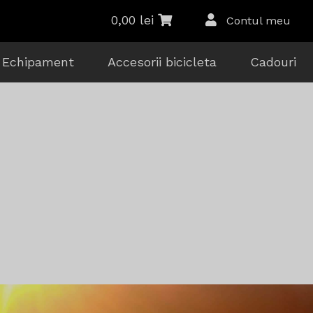
0,00
lei
Contul meu
Echipament
Accesorii bicicleta
Cadouri