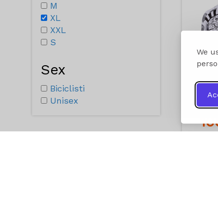
M
XL
XXL
S
We us
perso
Sex
Biciclisti
Ac
Unisex
1
A