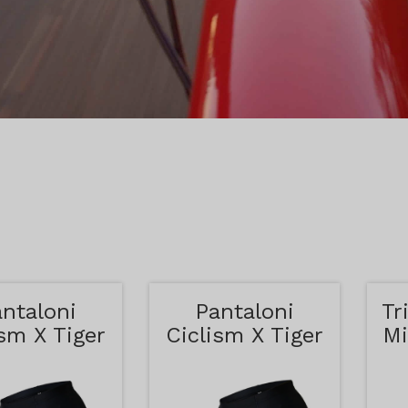
ntaloni
Pantaloni
Tr
ism X Tiger
Ciclism X Tiger
Mi
bastru si
Galbeni
Rosu