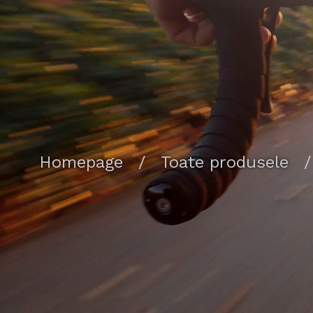
Homepage
/
Toate produsele
/