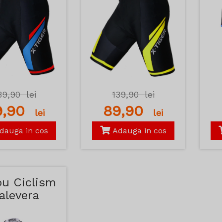
39,90
lei
139,90
lei
9,90
89,90
lei
lei
dauga in cos
Adauga in cos
ou Ciclism
alevera
emaloce