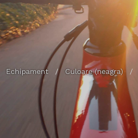
Echipament
/
Culoare (neagra)
/