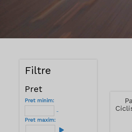
Filtre
Pret
Pa
Pret minim:
Cicl
-
Al
Pret maxim: