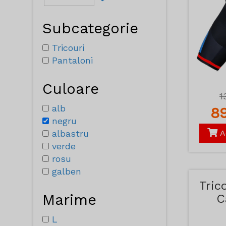
Subcategorie
Tricouri
Pantaloni
Culoare
1
alb
8
negru
albastru
A
verde
rosu
galben
Tric
Marime
C
K
L