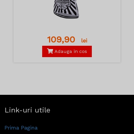
109,90
lei
Adauga in cos
Link-uri utile
Prima Pagina