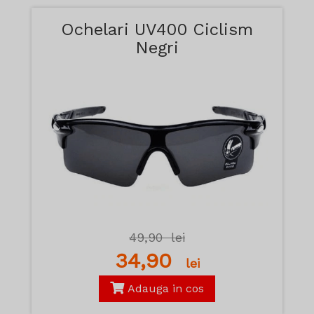
Ochelari UV400 Ciclism
Negri
49,90
lei
34,90
lei
Adauga in cos