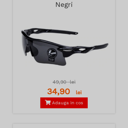
Negri
49,90
lei
34,90
lei
Adauga in cos