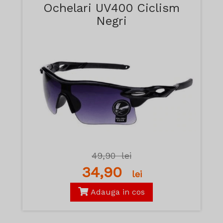
Ochelari UV400 Ciclism
Negri
49,90
lei
34,90
lei
Adauga in cos