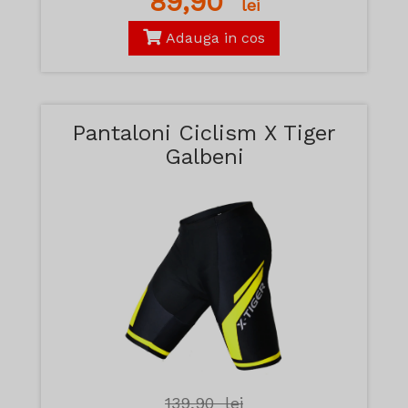
89,90
lei
Adauga in cos
Pantaloni Ciclism X Tiger
Galbeni
139,90
lei