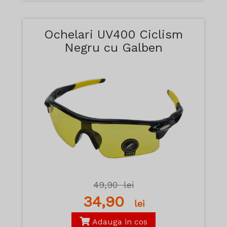
Ochelari UV400 Ciclism
Negru cu Galben
49,90
lei
34,90
lei
Adauga in cos