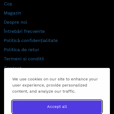
Coș
Magazin
Despre noi
Întrebări frecvente
Politică confidențialitate
Politica de retur
Termeni si conditii
Contact
We use cookies on our site to enhance your
Urmăriti-ne
user experience, provide personalized
content, and analyze our traffic.
Accept all