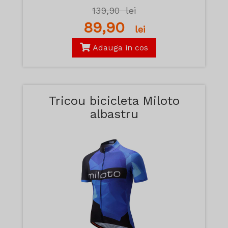
139,90
lei
89,90
lei
Adauga in cos
Tricou bicicleta Miloto
albastru