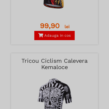
99,90
lei
Adauga in cos
Tricou Ciclism Calevera
Kemaloce