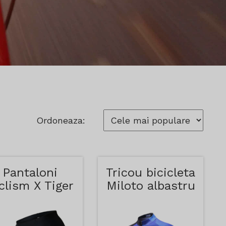
Ordoneaza:
Pantaloni
Tricou bicicleta
clism X Tiger
Miloto albastru
Galbeni