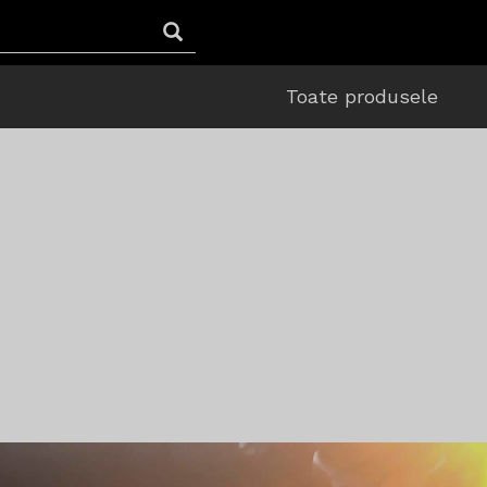
Toate produsele