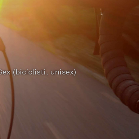
Sex (biciclisti, unisex)