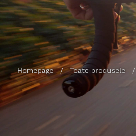
Homepage
/
Toate produsele
/