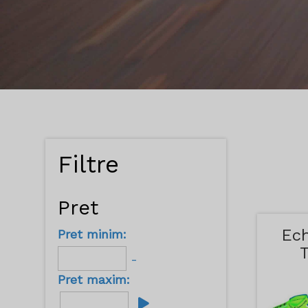
Filtre
Pret
Ec
Pret minim:
-
Pret maxim: