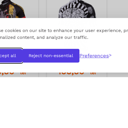
e cookies on our site to enhance your user experience, p
nalized content, and analyze our traffic.
Preferences
cept all
Reject non-essential
9,90
109,90
lei
lei
dauga in cos
Adauga in cos