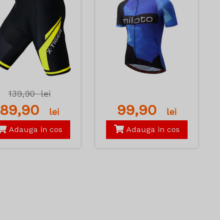
139,90
lei
89,90
99,90
lei
lei
Adauga in cos
Adauga in cos