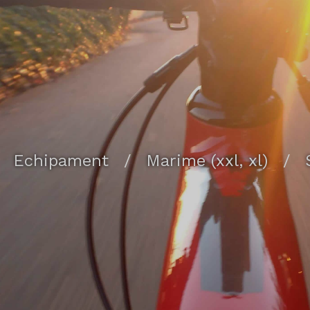
Echipament
/
Marime (xxl, xl)
/