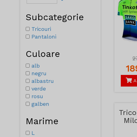
Subcategorie
Tricouri
Pantaloni
Culoare
2
alb
1
negru
albastru
A
verde
rosu
galben
Trico
Marime
Mil
L