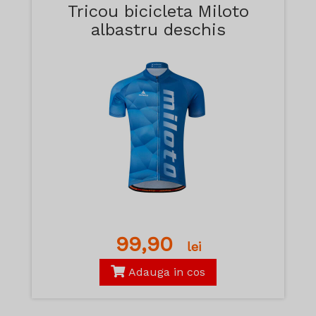
Tricou bicicleta Miloto
albastru deschis
99,90
lei
Adauga in cos