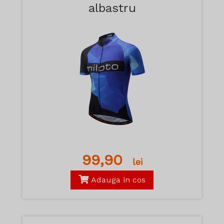
albastru
99,90
lei
Adauga in cos