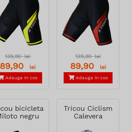
139,90
lei
139,90
lei
89,90
89,90
lei
lei
Adauga in cos
Adauga in cos
icou bicicleta
Tricou Ciclism
iloto negru
Calevera
Kemaloce