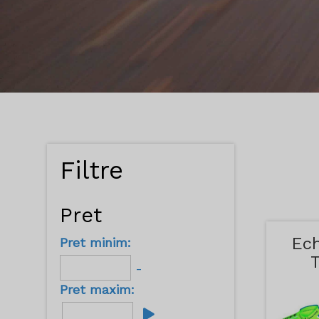
Filtre
Pret
Ec
Pret minim:
-
Pret maxim: