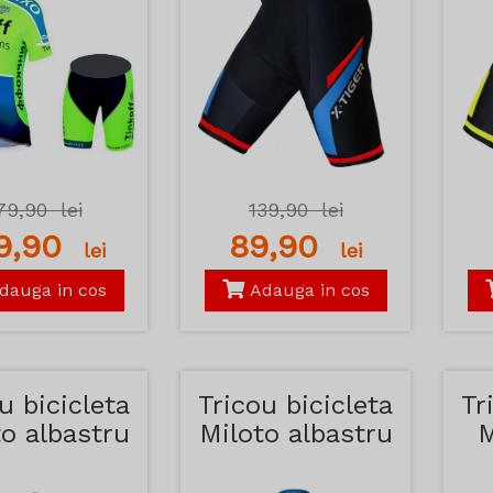
79,90
lei
139,90
lei
89,90
89,90
lei
lei
dauga in cos
Adauga in cos
u bicicleta
Tricou bicicleta
Tr
to albastru
Miloto albastru
M
deschis