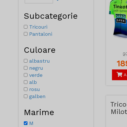
Subcategorie
Tricouri
Pantaloni
Culoare
2
albastru
1
negru
verde
A
alb
rosu
galben
Trico
Marime
Milo
M