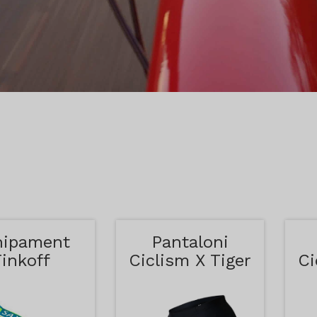
hipament
Pantaloni
Tinkoff
Ciclism X Tiger
Ci
Albastru si
Rosu