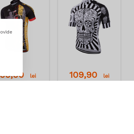
rovide
99,90
109,90
lei
lei
Adauga in cos
Adauga in cos