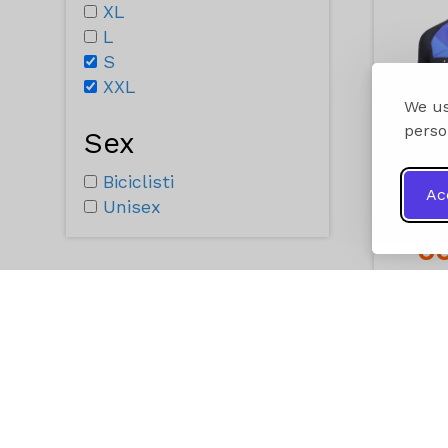
XL
L
S
XXL
We us
perso
Sex
Biciclisti
Ac
Unisex
9
A