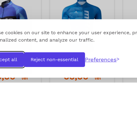
e cookies on our site to enhance your user experience, p
nalized content, and analyze our traffic.
Preferences
cept all
Reject non-essential
9,90
99,90
lei
lei
dauga in cos
Adauga in cos