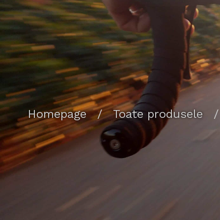
Homepage
/
Toate produsele
/