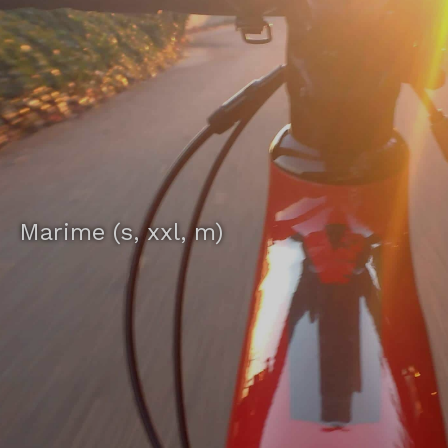
Marime (s, xxl, m)