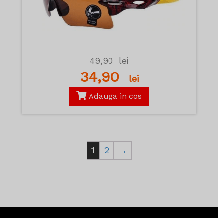
49,90
lei
34,90
lei
Adauga in cos
1
2
→