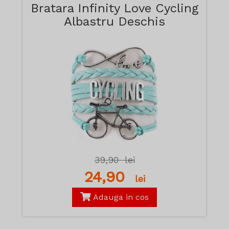
Bratara Infinity Love Cycling
Albastru Deschis
39,90
lei
24,90
lei
Adauga in cos