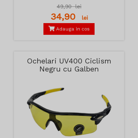
49,90
lei
34,90
lei
Adauga in cos
Ochelari UV400 Ciclism
Negru cu Galben