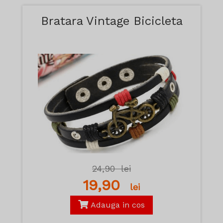
Bratara Vintage Bicicleta
24,90
lei
19,90
lei
Adauga in cos