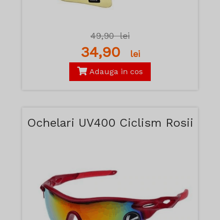
49,90
lei
34,90
lei
Adauga in cos
Ochelari UV400 Ciclism Rosii