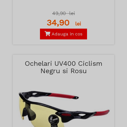
49,90
lei
34,90
lei
Adauga in cos
Ochelari UV400 Ciclism
Negru si Rosu