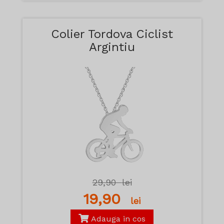
Colier Tordova Ciclist
Argintiu
29,90
lei
19,90
lei
Adauga in cos