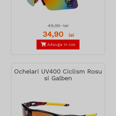
49,90
lei
34,90
lei
Adauga in cos
Ochelari UV400 Ciclism Rosu
si Galben