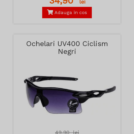
34,90
lei
Adauga in cos
Ochelari UV400 Ciclism
Negri
49,90
lei