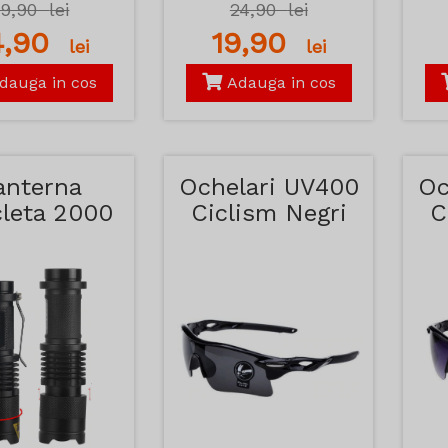
39,90
lei
24,90
lei
4,90
19,90
lei
lei
dauga in cos
Adauga in cos
anterna
Ochelari UV400
Oc
cleta 2000
Ciclism Negri
C
Watt