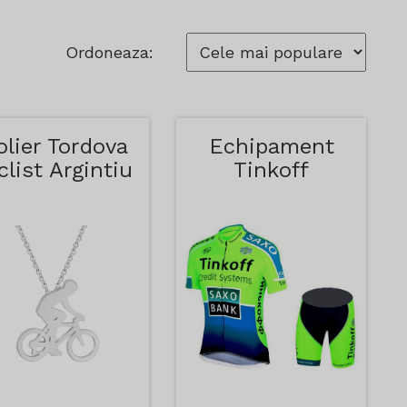
Ordoneaza:
olier Tordova
Echipament
clist Argintiu
Tinkoff