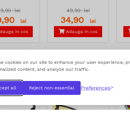
49,90
lei
49,90
lei
9,90
34,90
lei
lei
dauga in cos
Adauga in cos
lari UV400
Ochelari UV400
Oc
e cookies on our site to enhance your user experience, p
ism Negru
Ciclism Negru
C
nalized content, and analyze our traffic.
 Galben
si Rosu
Preferences
cept all
Reject non-essential