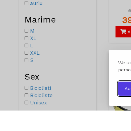
auriu
Marime
3
M
A
XL
L
XXL
S
Oche
We us
Cicl
perso
Sex
cu
Biciclisti
Ac
Bicicliste
Unisex