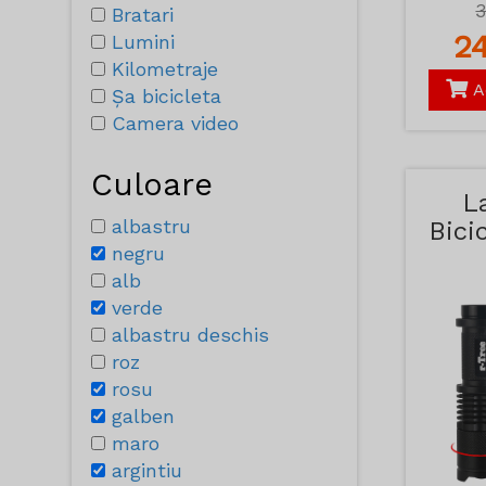
Bratari
2
Lumini
Kilometraje
A
Șa bicicleta
Camera video
Culoare
L
albastru
Bici
negru
alb
verde
albastru deschis
roz
rosu
galben
maro
argintiu