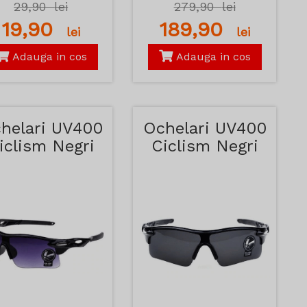
29,90
lei
279,90
lei
19,90
189,90
lei
lei
Adauga in cos
Adauga in cos
helari UV400
Ochelari UV400
iclism Negri
Ciclism Negri