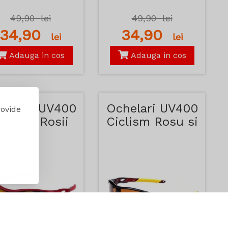
49,90
lei
49,90
lei
34,90
34,90
lei
lei
Adauga in cos
Adauga in cos
helari UV400
Ochelari UV400
rovide
iclism Rosii
Ciclism Rosu si
Galben