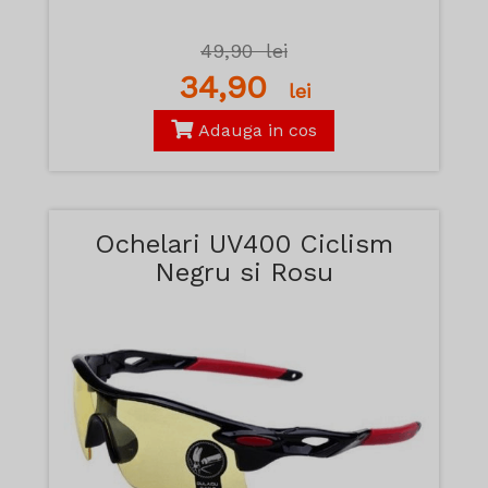
49,90
lei
34,90
lei
Adauga in cos
Ochelari UV400 Ciclism
Negru si Rosu