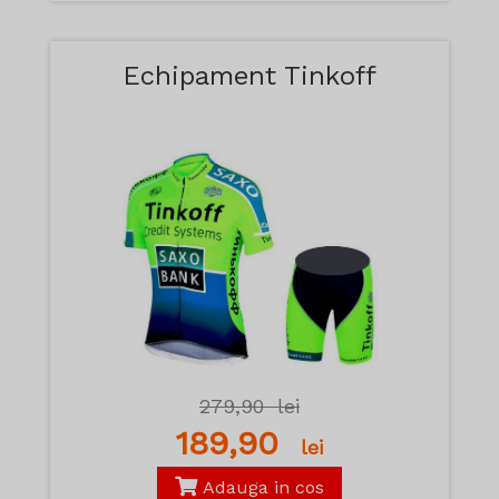
Echipament Tinkoff
279,90
lei
189,90
lei
Adauga in cos