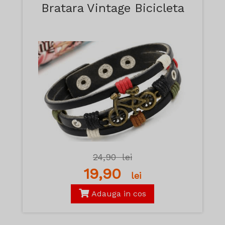
Bratara Vintage Bicicleta
24,90
lei
19,90
lei
Adauga in cos