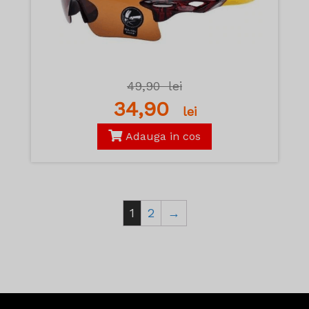
49,90
lei
34,90
lei
Adauga in cos
1
2
→