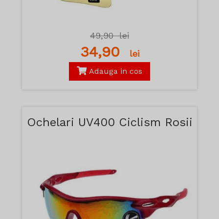
49,90
lei
34,90
lei
Adauga in cos
Ochelari UV400 Ciclism Rosii