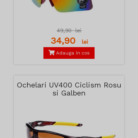
49,90
lei
34,90
lei
Adauga in cos
Ochelari UV400 Ciclism Rosu
si Galben