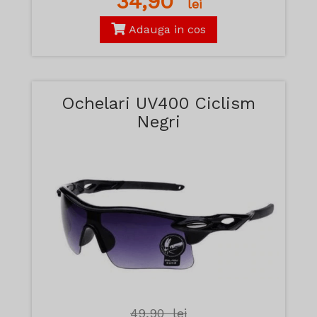
34,90
lei
Adauga in cos
Ochelari UV400 Ciclism
Negri
49,90
lei