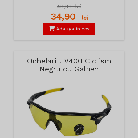
49,90
lei
34,90
lei
Adauga in cos
Ochelari UV400 Ciclism
Negru cu Galben