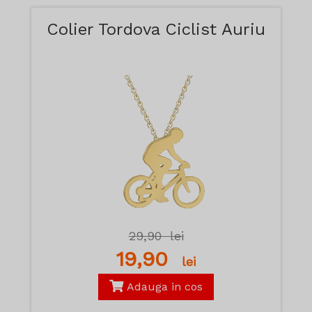
Colier Tordova Ciclist Auriu
29,90
lei
19,90
lei
Adauga in cos