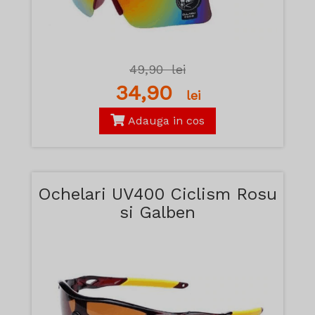
49,90
lei
34,90
lei
Adauga in cos
Ochelari UV400 Ciclism Rosu
si Galben