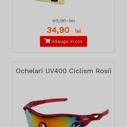
49,90
lei
34,90
lei
Adauga in cos
Ochelari UV400 Ciclism Rosii