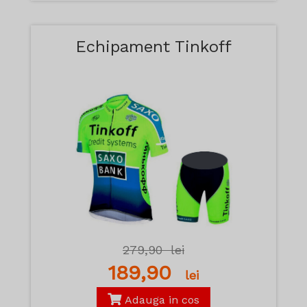
Echipament Tinkoff
279,90
lei
189,90
lei
Adauga in cos