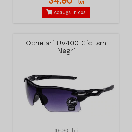
34,90
lei
Adauga in cos
Ochelari UV400 Ciclism
Negri
49,90
lei