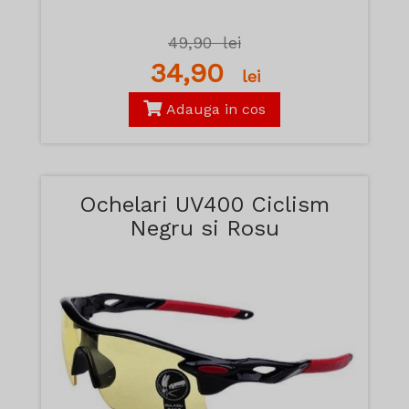
49,90
lei
34,90
lei
Adauga in cos
Ochelari UV400 Ciclism
Negru si Rosu