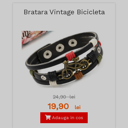
Bratara Vintage Bicicleta
24,90
lei
19,90
lei
Adauga in cos