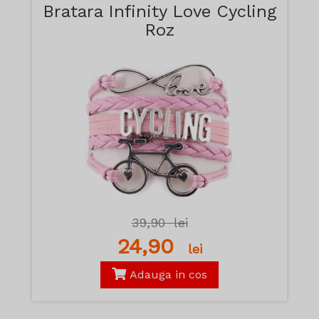
Bratara Infinity Love Cycling
Roz
39,90
lei
24,90
lei
Adauga in cos