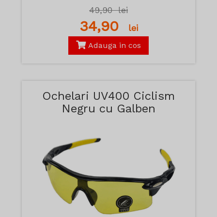
49,90
lei
34,90
lei
Adauga in cos
Ochelari UV400 Ciclism
Negru cu Galben