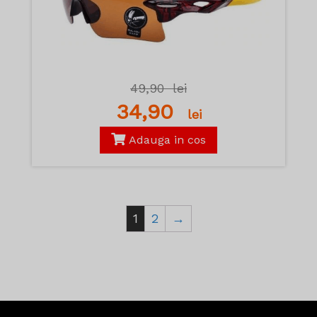
49,90
lei
34,90
lei
Adauga in cos
1
2
→