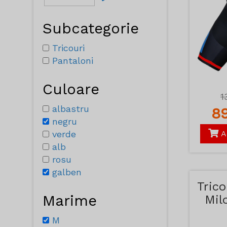
Subcategorie
Tricouri
Pantaloni
Culoare
1
albastru
8
negru
verde
A
alb
rosu
galben
Trico
Marime
Mil
M