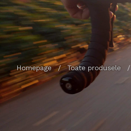
Homepage
/
Toate produsele
/