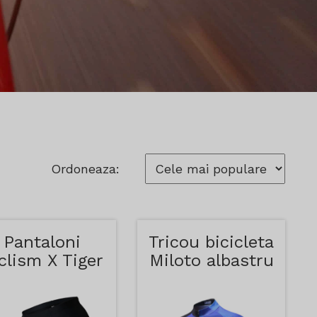
Ordoneaza:
Pantaloni
Tricou bicicleta
clism X Tiger
Miloto albastru
Rosii