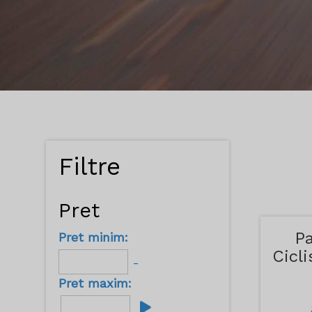
Filtre
Pret
Pa
Pret minim:
Cicl
-
Al
Pret maxim: