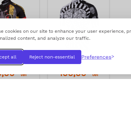
e cookies on our site to enhance your user experience, p
nalized content, and analyze our traffic.
Preferences
cept all
Reject non-essential
9,90
109,90
lei
lei
dauga in cos
Adauga in cos