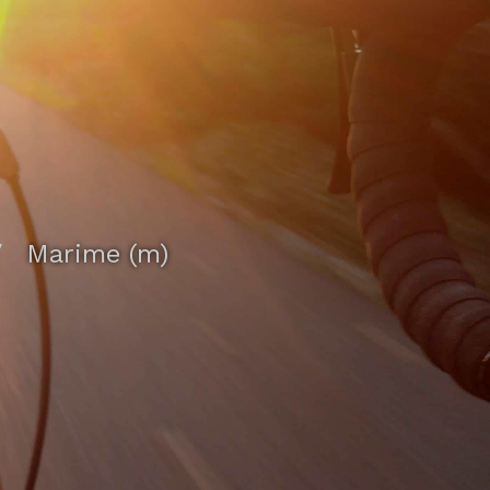
/
Marime (m)