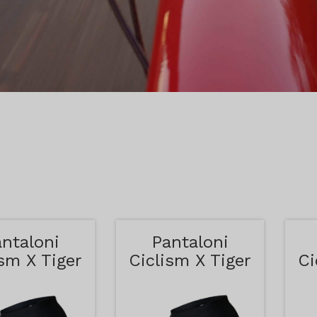
ntaloni
Pantaloni
ism X Tiger
Ciclism X Tiger
Ci
bastru si
Galbeni
Rosu