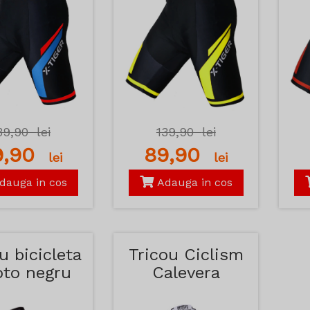
39,90
lei
139,90
lei
9,90
89,90
lei
lei
dauga in cos
Adauga in cos
u bicicleta
Tricou Ciclism
oto negru
Calevera
Kemaloce