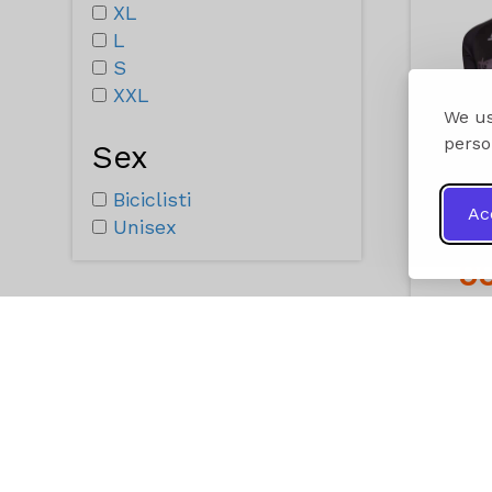
XL
L
S
XXL
We us
perso
Sex
Biciclisti
Ac
Unisex
9
A