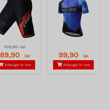
139,90
lei
89,90
99,90
lei
lei
Adauga in cos
Adauga in cos