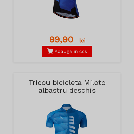
99,90
lei
Adauga in cos
Tricou bicicleta Miloto
albastru deschis