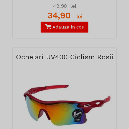
49,90
lei
34,90
lei
Adauga in cos
Ochelari UV400 Ciclism Rosii