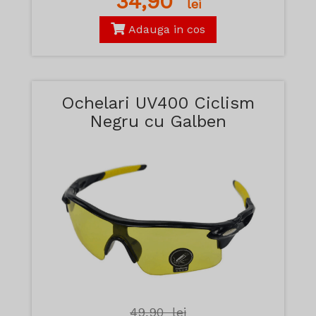
34,90
lei
Adauga in cos
Ochelari UV400 Ciclism
Negru cu Galben
49,90
lei