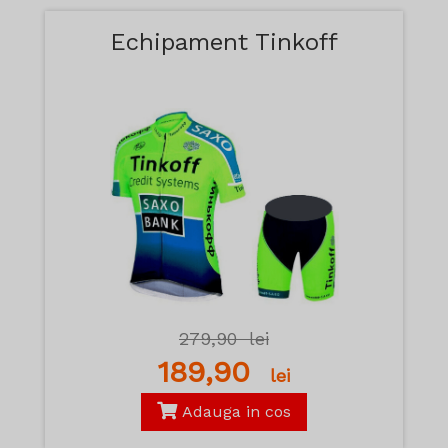
Echipament Tinkoff
279,90
lei
189,90
lei
Adauga in cos