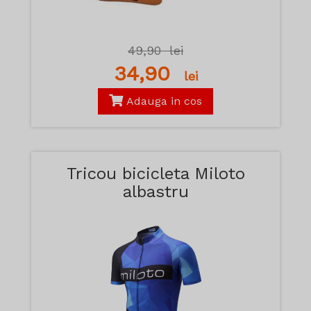
49,90
lei
34,90
lei
Adauga in cos
Tricou bicicleta Miloto
albastru