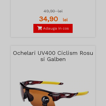
49,90
lei
34,90
lei
Adauga in cos
Ochelari UV400 Ciclism Rosu
si Galben