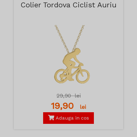
Colier Tordova Ciclist Auriu
29,90
lei
19,90
lei
Adauga in cos