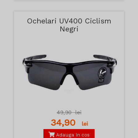
Ochelari UV400 Ciclism
Negri
49,90
lei
34,90
lei
Adauga in cos