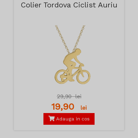
Colier Tordova Ciclist Auriu
29,90
lei
19,90
lei
Adauga in cos