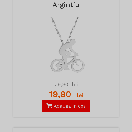
Argintiu
29,90
lei
19,90
lei
Adauga in cos