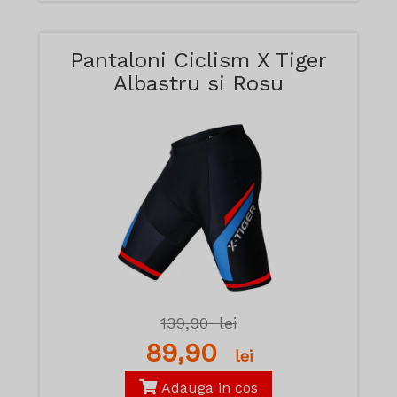
Pantaloni Ciclism X Tiger
Albastru si Rosu
139,90
lei
89,90
lei
Adauga in cos