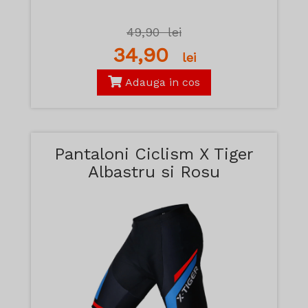
49,90
lei
34,90
lei
Adauga in cos
Pantaloni Ciclism X Tiger
Albastru si Rosu