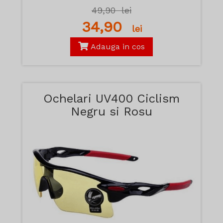
49,90
lei
34,90
lei
Adauga in cos
Ochelari UV400 Ciclism
Negru si Rosu