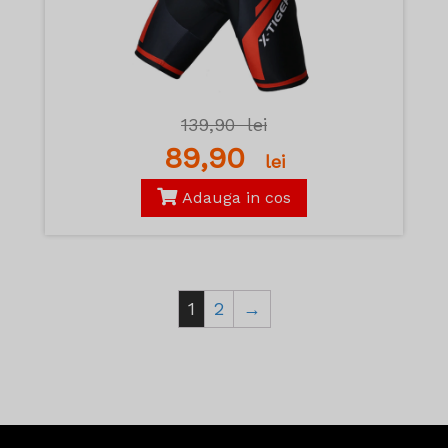
139,90
lei
89,90
lei
Adauga in cos
1
2
→