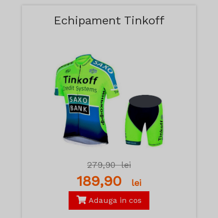
Echipament Tinkoff
279,90
lei
189,90
lei
Adauga in cos