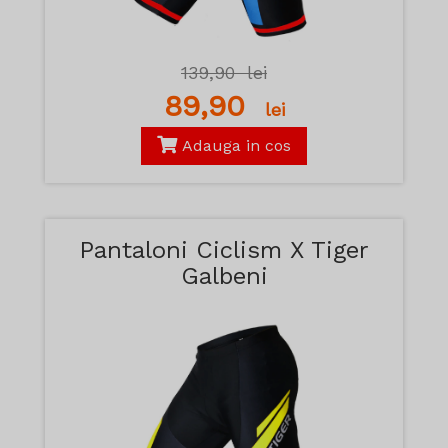
139,90
lei
89,90
lei
Adauga in cos
Pantaloni Ciclism X Tiger
Galbeni