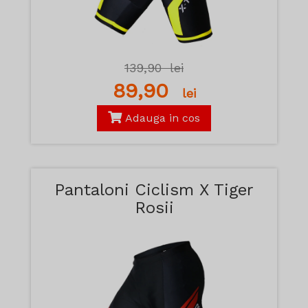
139,90
lei
89,90
lei
Adauga in cos
Pantaloni Ciclism X Tiger
Rosii