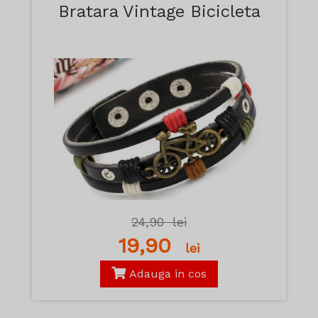
Bratara Vintage Bicicleta
24,90
lei
19,90
lei
Adauga in cos