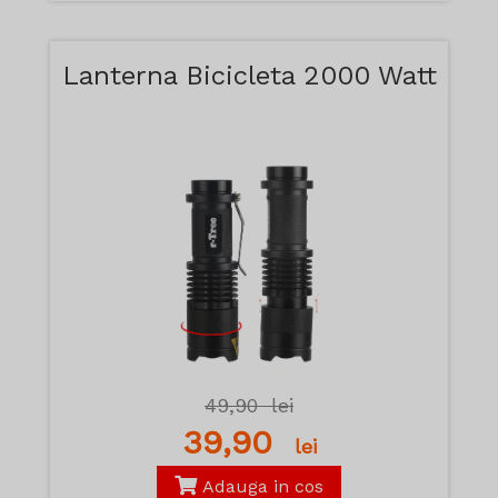
Lanterna Bicicleta 2000 Watt
49,90
lei
39,90
lei
Adauga in cos