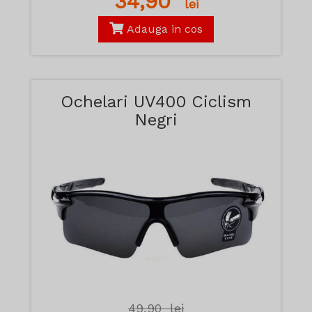
34,90
lei
Adauga in cos
Ochelari UV400 Ciclism
Negri
49,90
lei