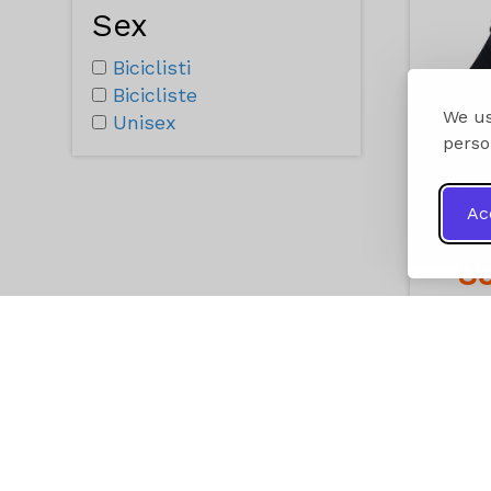
Sex
Biciclisti
Bicicliste
We us
Unisex
perso
Ac
1
8
A