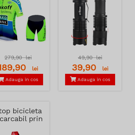
279,90
lei
49,90
lei
189,90
39,90
lei
lei
Adauga in cos
Adauga in cos
top bicicleta
carcabil prin
USB