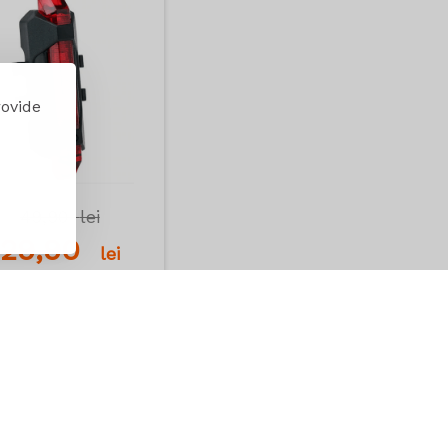
rovide
49,90
lei
29,90
lei
Adauga in cos