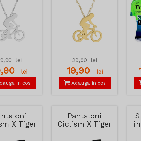
29,90
lei
29,90
lei
9,90
19,90
lei
lei
dauga in cos
Adauga in cos
ntaloni
Pantaloni
S
ism X Tiger
Ciclism X Tiger
in
bastru si
Galbeni
Rosu