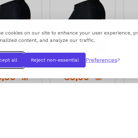
e cookies on our site to enhance your user experience, p
nalized content, and analyze our traffic.
Preferences
cept all
Reject non-essential
39,90
lei
139,90
lei
9,90
89,90
lei
lei
dauga in cos
Adauga in cos