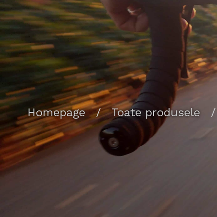
Homepage
/
Toate produsele
/