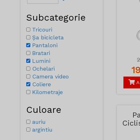
Subcategorie
Tricouri
Șa bicicleta
Pantaloni
Bratari
Lumini
1
Ochelari
Camera video
A
Coliere
Kilometraje
Culoare
Pa
auriu
Cicl
argintiu
Al