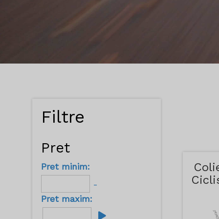
Filtre
Pret
Coli
Pret minim:
Cicli
-
Pret maxim: