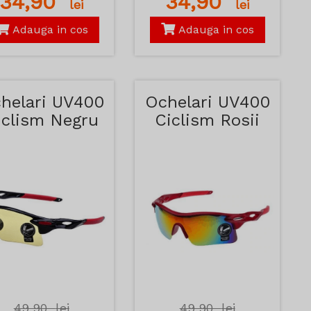
34,90
34,90
lei
lei
Adauga in cos
Adauga in cos
helari UV400
Ochelari UV400
iclism Negru
Ciclism Rosii
si Rosu
49,90
lei
49,90
lei