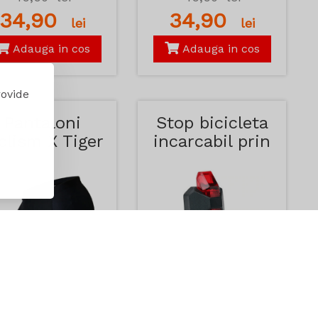
34,90
34,90
lei
lei
Adauga in cos
Adauga in cos
rovide
Pantaloni
Stop bicicleta
clism X Tiger
incarcabil prin
Galbeni
USB