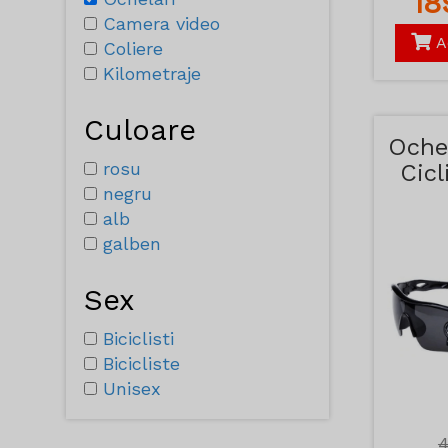
1
Camera video
A
Coliere
Kilometraje
Culoare
Oche
rosu
Cicl
negru
alb
galben
Sex
Biciclisti
Bicicliste
Unisex