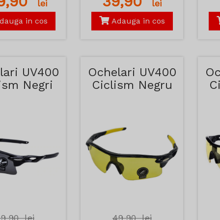
89,90
39,90
lei
lei
dauga in cos
Adauga in cos
lari UV400
Ochelari UV400
Oc
ism Negri
Ciclism Negru
C
cu Galben
49,90
lei
49,90
lei