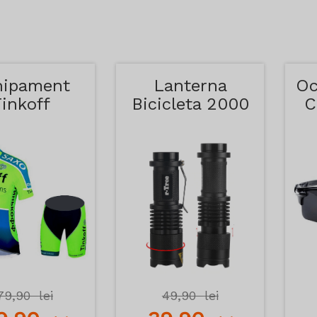
hipament
Lanterna
Oc
Tinkoff
Bicicleta 2000
C
Watt
79,90
lei
49,90
lei