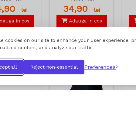
4,90
34,90
lei
lei
dauga in cos
Adauga in cos
e cookies on our site to enhance your user experience, p
nalized content, and analyze our traffic.
lari UV400
Pantaloni
sm Rosu si
Ciclism X Tiger
Ci
Preferences
cept all
Reject non-essential
Galben
Albastru si
Rosu