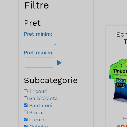
Filtre
Pret
Ec
Pret minim:
-
Pret maxim:
Subcategorie
Tricouri
Șa bicicleta
Pantaloni
Bratari
2
Lumini
Ochelari