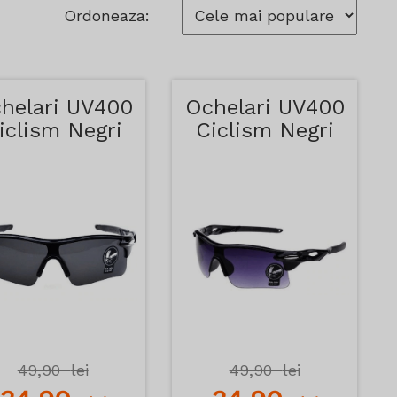
Ordoneaza:
helari UV400
Ochelari UV400
iclism Negri
Ciclism Negri
49,90
lei
49,90
lei