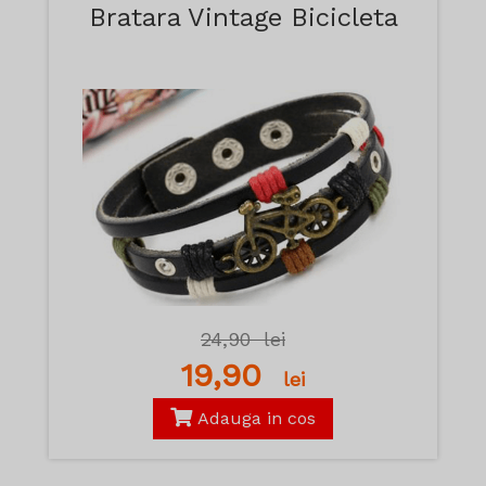
Bratara Vintage Bicicleta
24,90
lei
19,90
lei
Adauga in cos