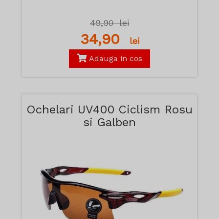
49,90
lei
34,90
lei
Adauga in cos
Ochelari UV400 Ciclism Rosu
si Galben