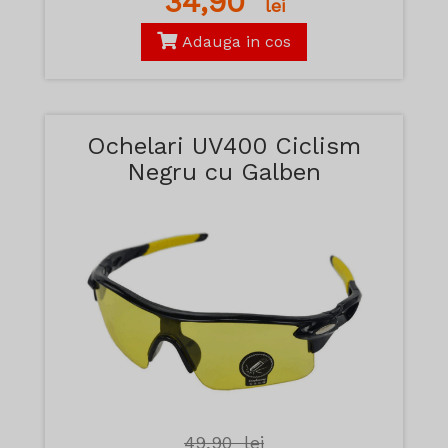
34,90
lei
Adauga in cos
Ochelari UV400 Ciclism
Negru cu Galben
49,90
lei