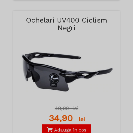
Ochelari UV400 Ciclism
Negri
49,90
lei
34,90
lei
Adauga in cos