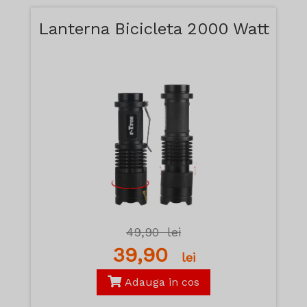
Lanterna Bicicleta 2000 Watt
49,90
lei
39,90
lei
Adauga in cos