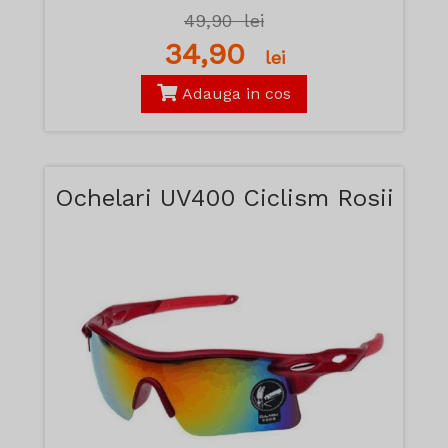
49,90
lei
34,90
lei
Adauga in cos
Ochelari UV400 Ciclism Rosii