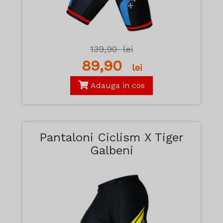
139,90
lei
89,90
lei
Adauga in cos
Pantaloni Ciclism X Tiger
Galbeni