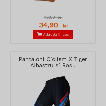
49,90
lei
34,90
lei
Adauga in cos
Pantaloni Ciclism X Tiger
Albastru si Rosu