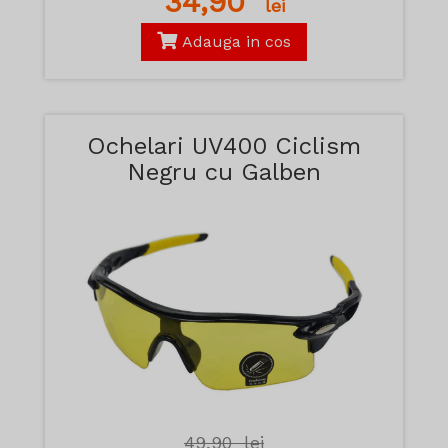
34,90
lei
Adauga in cos
Ochelari UV400 Ciclism
Negru cu Galben
49,90
lei