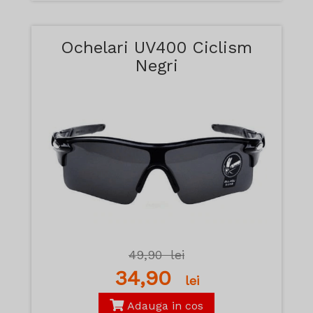
Ochelari UV400 Ciclism
Negri
49,90
lei
34,90
lei
Adauga in cos