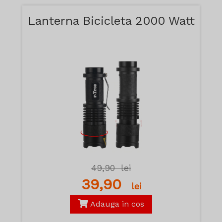
Lanterna Bicicleta 2000 Watt
49,90
lei
39,90
lei
Adauga in cos