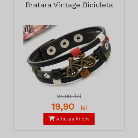
Bratara Vintage Bicicleta
24,90
lei
19,90
lei
Adauga in cos