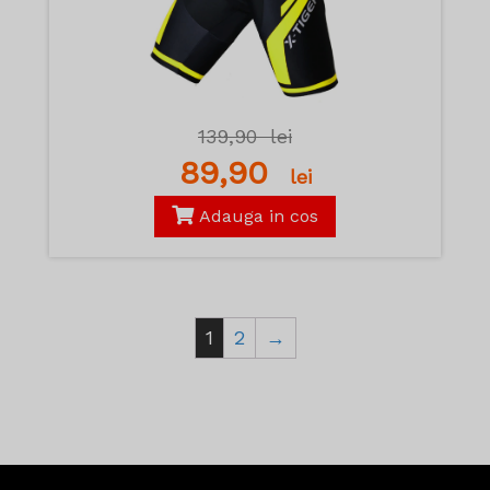
139,90
lei
89,90
lei
Adauga in cos
1
2
→