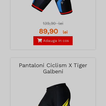
139,90
lei
89,90
lei
Adauga in cos
Pantaloni Ciclism X Tiger
Galbeni