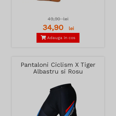
49,90
lei
34,90
lei
Adauga in cos
Pantaloni Ciclism X Tiger
Albastru si Rosu