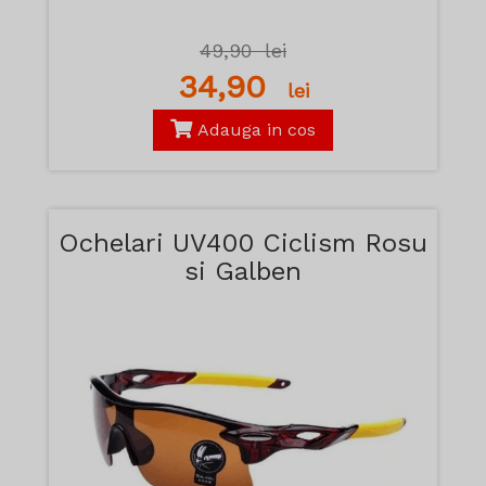
49,90
lei
34,90
lei
Adauga in cos
Ochelari UV400 Ciclism Rosu
si Galben