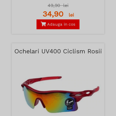
49,90
lei
34,90
lei
Adauga in cos
Ochelari UV400 Ciclism Rosii